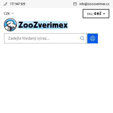
777 947 929
info
@
zoozverimex.cz
0 Kč
CZK
0 ks /