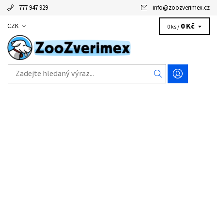
777 947 929
info
@
zoozverimex.cz
0 Kč
CZK
0 ks /