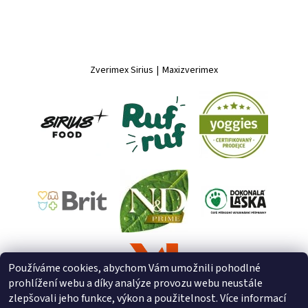
Zverimex Sirius
|
Maxizverimex
Používáme cookies, abychom Vám umožnili pohodlné
prohlížení webu a díky analýze provozu webu neustále
zlepšovali jeho funkce, výkon a použitelnost. Více informací