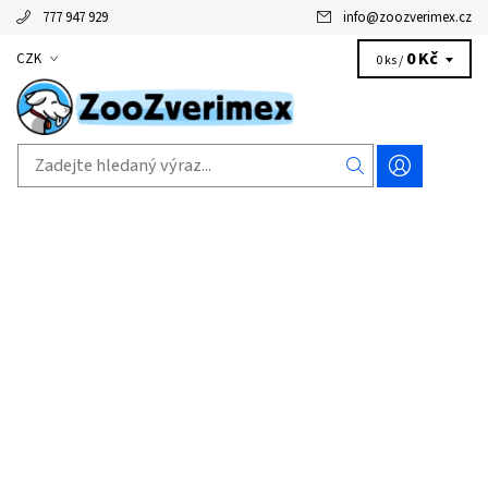
777 947 929
info
@
zoozverimex.cz
0 Kč
CZK
0 ks /