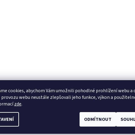
me cookies, abychom Vám umožnili pohodlné prohlížení webu a d
 provozu webu neustále zlepšovali jeho funkce, výkon a použiteln
formací
zde
.
TAVENÍ
ODMÍTNOUT
SOUHL