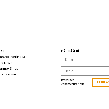
AKT
PŘIHLÁŠENÍ
o
@
zoozverimex.cz
7 947 929
erimex Sirius
ius.zverimex
Registrace
Zapomenuté heslo