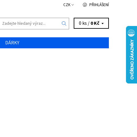
CZK
PŘIHLÁŠENÍ
0 ks /
0 Kč
DÁRKY