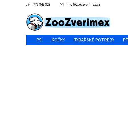
777 947 929
info
@
zoozverimex.cz
PSI
KOČKY
RYBÁŘSKÉ POTŘEBY
PT
NEJVÝHODNĚJŠÍ CENA/VÝPRODEJ
GABY RYBY