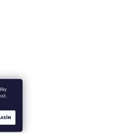
íky
ost.
ASÍM