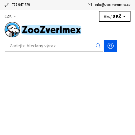
777 947 929
info
@
zoozverimex.cz
0 Kč
CZK
0 ks /