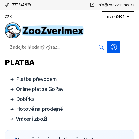
777 947 929
info
@
zoozverimex.cz
0 Kč
CZK
0 ks /
PLATBA
Platba převodem
Online platba GoPay
Dobírka
Hotově na prodejně
Vrácení zboží