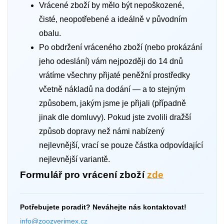
Vrácené zboží by mělo být nepoškozené,
čisté, neopotřebené a ideálně v původním
obalu.
Po obdržení vráceného zboží (nebo prokázání
jeho odeslání) vám nejpozději do 14 dnů
vrátíme všechny přijaté peněžní prostředky
včetně nákladů na dodání — a to stejným
způsobem, jakým jsme je přijali (případně
jinak dle domluvy). Pokud jste zvolili dražší
způsob dopravy než námi nabízený
nejlevnější, vrací se pouze částka odpovídající
nejlevnější variantě.
Formulář pro vrácení zboží
zde
Potřebujete poradit? Neváhejte nás kontaktovat!
info@zoozverimex.cz