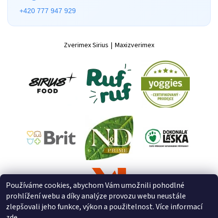
+420 777 947 929
Zverimex Sirius
|
Maxizverimex
Používáme cookies, abychom Vám umožnili pohodlné
prohlížení webu a díky analýze provozu webu neustále
zlepšovali jeho funkce, výkon a použitelnost. Více informací
zde
.