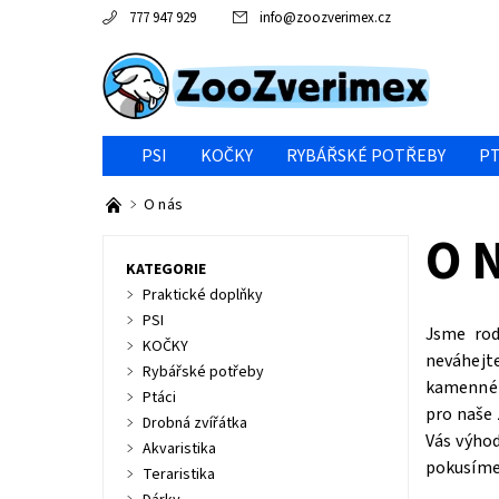
777 947 929
info
@
zoozverimex.cz
PSI
KOČKY
RYBÁŘSKÉ POTŘEBY
PT
NEJVÝHODNĚJŠÍ CENA/VÝPRODEJ
GABY RYBY
O nás
O 
KATEGORIE
Praktické doplňky
PSI
Jsme rod
KOČKY
neváhejt
Rybářské potřeby
kamenné 
Ptáci
pro naše 
Drobná zvířátka
Vás výhod
Akvaristika
pokusíme 
Teraristika