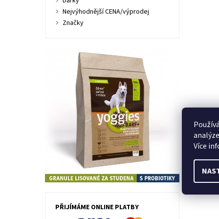
Dárky
Nejvýhodnější CENA/výprodej
Značky
Používá
analýze
Více in
NAS
PŘIJÍMÁME ONLINE PLATBY