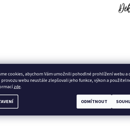
me cookies, abychom Vám umožnili pohodlné prohlížení webu a d
 provozu webu neustále zlepšovali jeho funkce, výkon a použiteln
formací
zde
.
TAVENÍ
ODMÍTNOUT
SOUHL