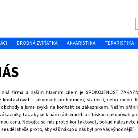
ÁCI
DROBNÁ ZVÍŘÁTKA
AKVARISTIKA
TERARISTIKA
NÁS
inná firma a naším hlavním cílem je SPOKOJENOST ZÁKAZNÍ
e kontaktovat s jakýmkoli problémem, starostí, nebo radou. 
obchody a jsme zvyklí na kontakt se zákazníkem. Naším přání
zákazníky, tak aby se k nám rádi vraceli a s láskou nakupovali pr
nou cenu. Nebojte se nás proto kontaktovat, pokud naleznete n
se udělat vše proto, aby Váš nákup u nás byl pro Vás výhodnější !