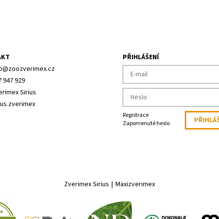
AKT
PŘIHLÁŠENÍ
o
@
zoozverimex.cz
7 947 929
erimex Sirius
ius.zverimex
Registrace
Zapomenuté heslo
Zverimex Sirius
|
Maxizverimex