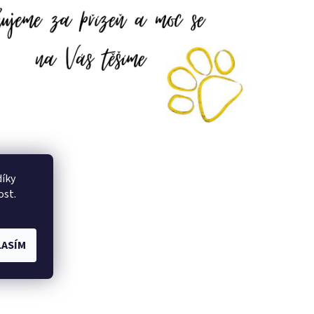
íky
ost.
ASÍM