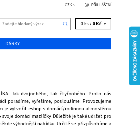
CZK
PŘIHLÁŠENÍ
0 ks /
0 Kč
DÁRKY
KA. Jak dvojnohého, tak čtyřnohého.
Proto nás
Rádi poradíme, vyřešíme, posloužíme. Provozujeme
m je vytvořit eshop s domácí/rodinnou atmosférou
o svoje domácí mazlíčky. Důležité je také udržet pro
ěkde výhodnější nabídku. Určitě se přizpůsobíme a