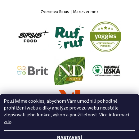
Zverimex Sirius
|
Maxizverimex
Používáme cookies, abychom Vám umožnili pohodlné
prohlížení webu a díky analýze provozu webu neustále
zlepšovali jeho funkce, výkon a použitelnost. Více informací
zde
.
NASTAVENÍ