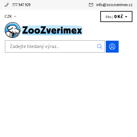
777 947 929
info
@
zoozverimex.cz
0 Kč
CZK
0 ks /