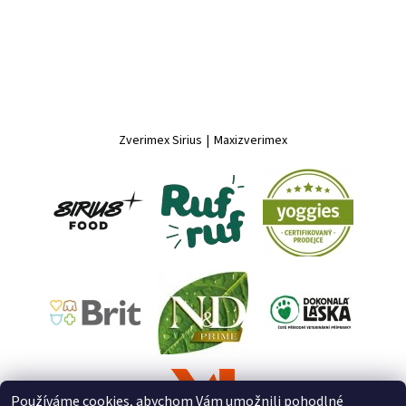
Zverimex Sirius
|
Maxizverimex
Používáme cookies, abychom Vám umožnili pohodlné