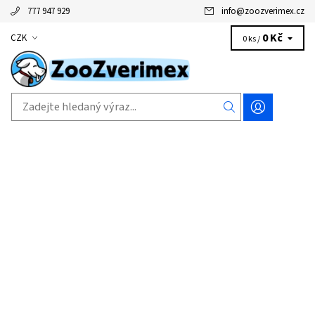
777 947 929
info
@
zoozverimex.cz
0 Kč
CZK
0 ks /