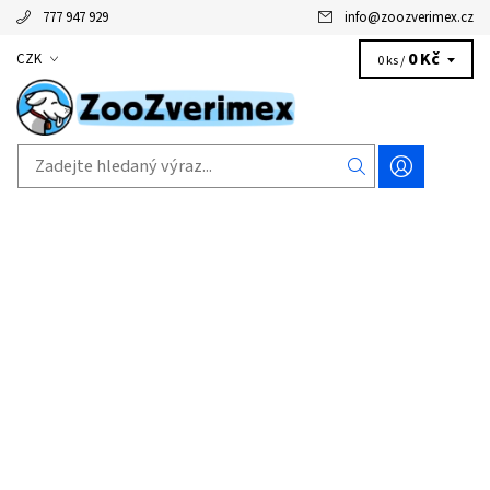
777 947 929
info
@
zoozverimex.cz
0 Kč
CZK
0 ks /