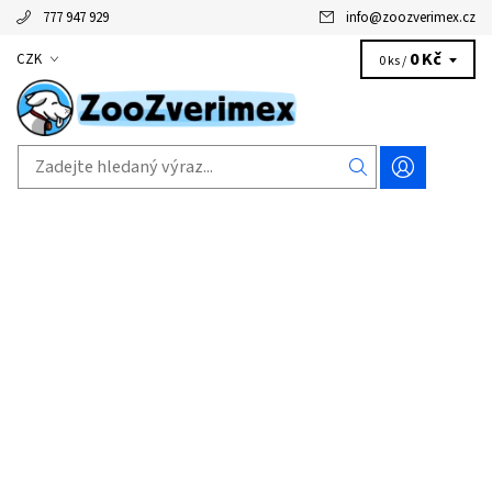
777 947 929
info
@
zoozverimex.cz
0 Kč
CZK
0 ks /