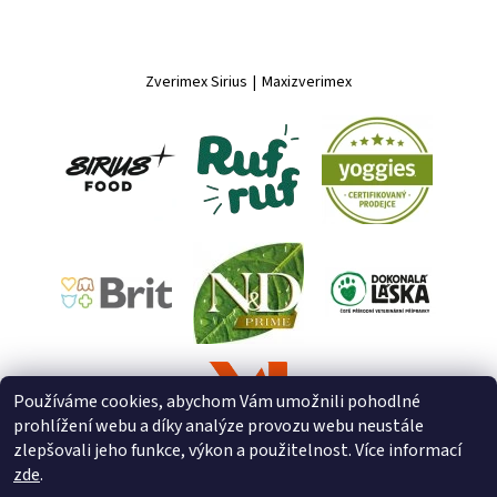
Zverimex Sirius
|
Maxizverimex
Používáme cookies, abychom Vám umožnili pohodlné
prohlížení webu a díky analýze provozu webu neustále
zlepšovali jeho funkce, výkon a použitelnost. Více informací
zde
.