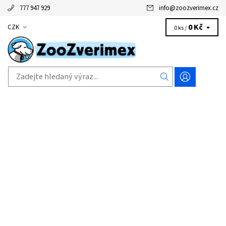
777 947 929
info
@
zoozverimex.cz
0 Kč
CZK
0 ks /