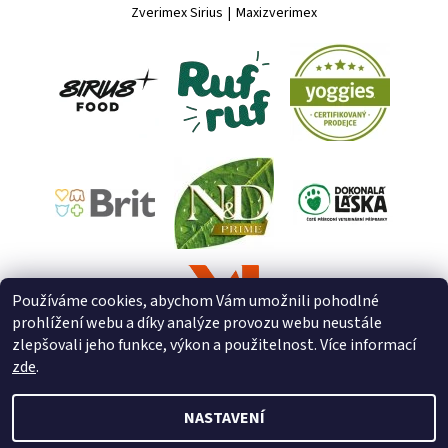
Zverimex Sirius
|
Maxizverimex
Používáme cookies, abychom Vám umožnili pohodlné
prohlížení webu a díky analýze provozu webu neustále
zlepšovali jeho funkce, výkon a použitelnost. Více informací
zde
.
NASTAVENÍ
2026 © ZooZverimex, všechna práva vyhrazena
Upravit nastavení
cookies