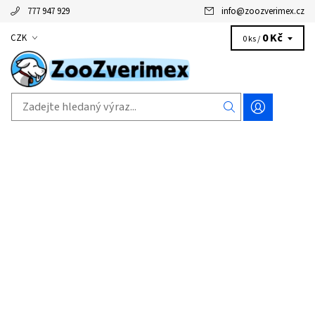
777 947 929
info
@
zoozverimex.cz
0 Kč
CZK
0 ks /