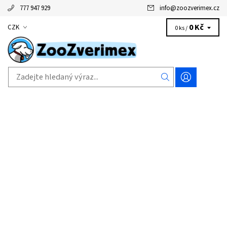
777 947 929
info
@
zoozverimex.cz
0 Kč
CZK
0 ks /