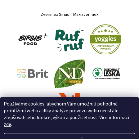
Zverimex Sirius
|
Maxizverimex
Používáme cookies, abychom Vám umožnili pohodlné
prohlížení webu a díky analýze provozu webu neustále
zlepšovali jeho funkce, výkon a použitelnost. Více informací
zde
.