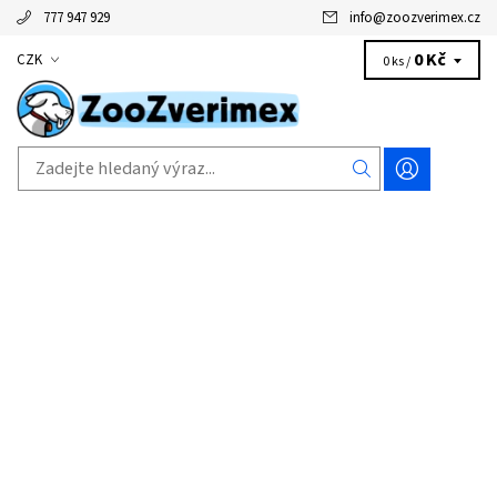
777 947 929
info
@
zoozverimex.cz
0 Kč
CZK
0 ks /