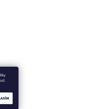
íky
ost.
ASÍM