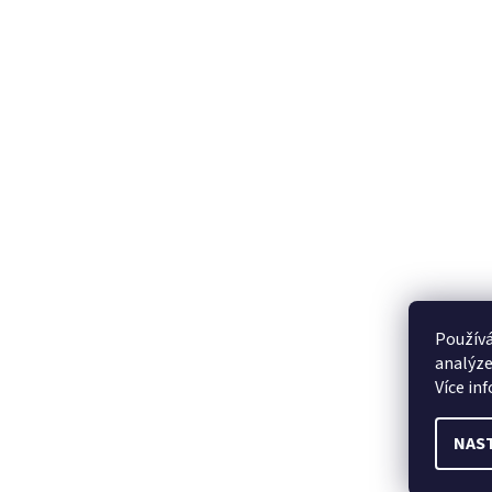
Používá
analýze
Více in
NAS