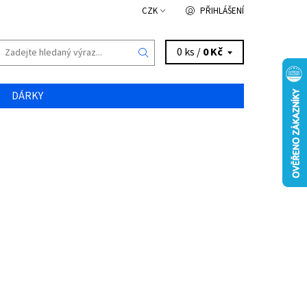
CZK
PŘIHLÁŠENÍ
0 ks /
0 Kč
DÁRKY