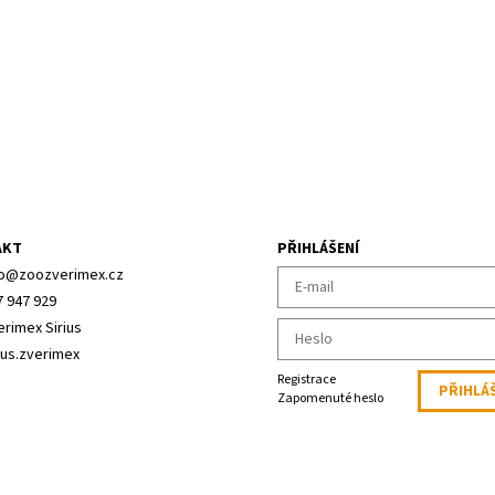
AKT
PŘIHLÁŠENÍ
o
@
zoozverimex.cz
7 947 929
erimex Sirius
ius.zverimex
Registrace
Zapomenuté heslo