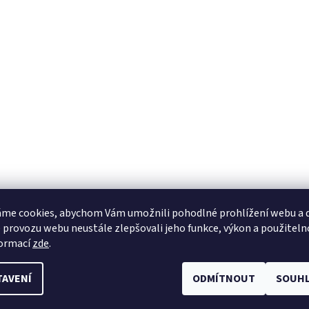
me cookies, abychom Vám umožnili pohodlné prohlížení webu a d
 provozu webu neustále zlepšovali jeho funkce, výkon a použiteln
formací
zde
.
TAVENÍ
ODMÍTNOUT
SOUHL