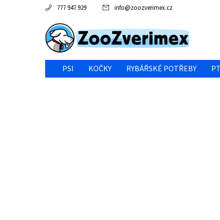
777 947 929
info
@
zoozverimex.cz
PSI
KOČKY
RYBÁŘSKÉ POTŘEBY
PT
NEJVÝHODNĚJŠÍ CENA/VÝPRODEJ
GABY RYBY