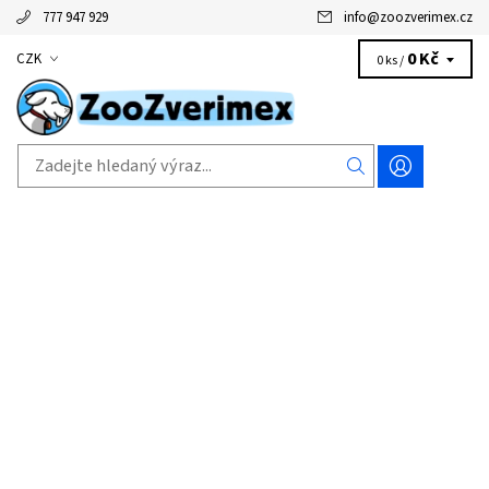
777 947 929
info
@
zoozverimex.cz
0 Kč
CZK
0 ks /