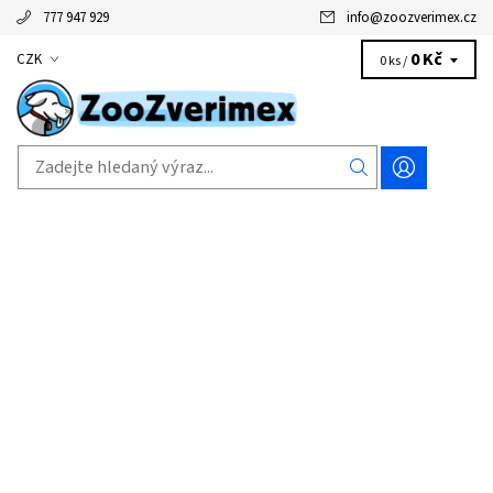
777 947 929
info
@
zoozverimex.cz
0 Kč
CZK
0 ks /