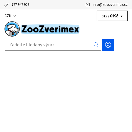
777 947 929
info
@
zoozverimex.cz
0 Kč
CZK
0 ks /