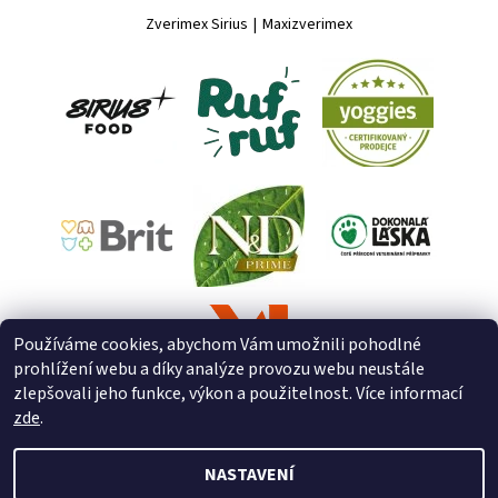
Zverimex Sirius
|
Maxizverimex
Používáme cookies, abychom Vám umožnili pohodlné
prohlížení webu a díky analýze provozu webu neustále
zlepšovali jeho funkce, výkon a použitelnost. Více informací
zde
.
NASTAVENÍ
2026 © ZooZverimex, všechna práva vyhrazena
Upravit nastavení