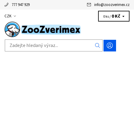
777 947 929
info
@
zoozverimex.cz
0 Kč
CZK
0 ks /