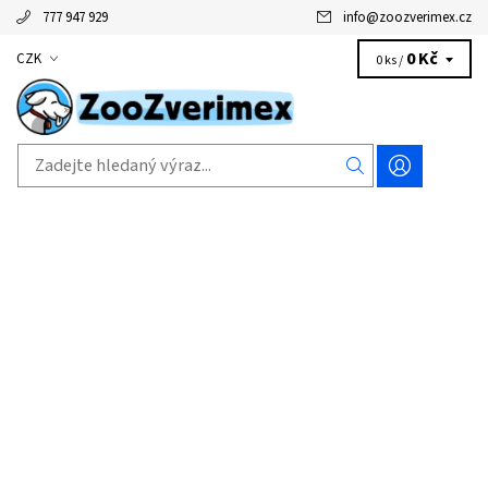
777 947 929
info
@
zoozverimex.cz
0 Kč
CZK
0 ks /