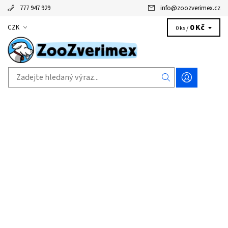
777 947 929
info
@
zoozverimex.cz
0 Kč
CZK
0 ks /