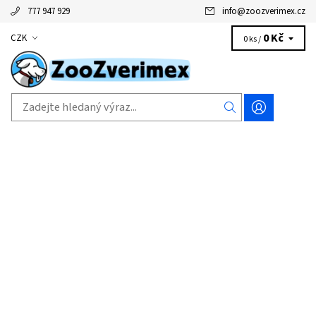
777 947 929
info
@
zoozverimex.cz
0 Kč
CZK
0 ks /