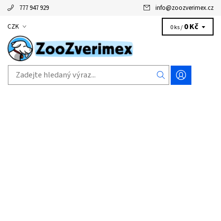
777 947 929
info
@
zoozverimex.cz
0 Kč
CZK
0 ks /