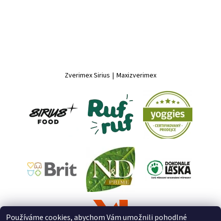
Zverimex Sirius
|
Maxizverimex
Používáme cookies, abychom Vám umožnili pohodlné