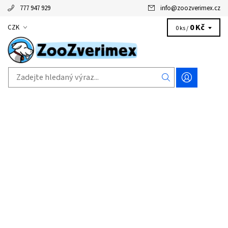
777 947 929
info
@
zoozverimex.cz
0 Kč
CZK
0 ks /