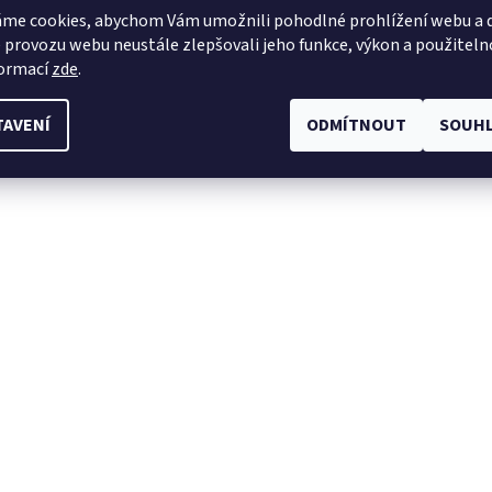
me cookies, abychom Vám umožnili pohodlné prohlížení webu a d
 provozu webu neustále zlepšovali jeho funkce, výkon a použiteln
formací
zde
.
TAVENÍ
ODMÍTNOUT
SOUHL