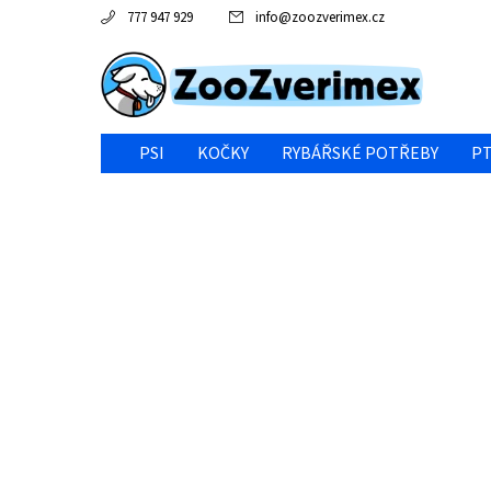
777 947 929
info
@
zoozverimex.cz
PSI
KOČKY
RYBÁŘSKÉ POTŘEBY
PT
NEJVÝHODNĚJŠÍ CENA/VÝPRODEJ
GABY RYBY