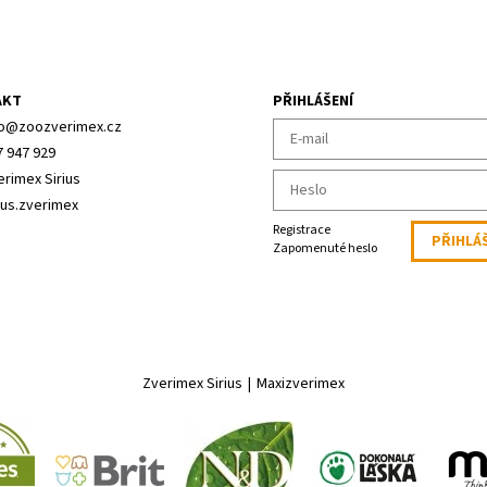
AKT
PŘIHLÁŠENÍ
o
@
zoozverimex.cz
7 947 929
erimex Sirius
ius.zverimex
Registrace
Zapomenuté heslo
Zverimex Sirius
|
Maxizverimex