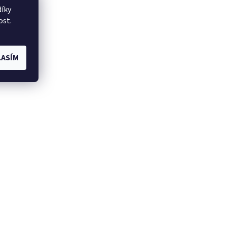
íky
ost.
ASÍM