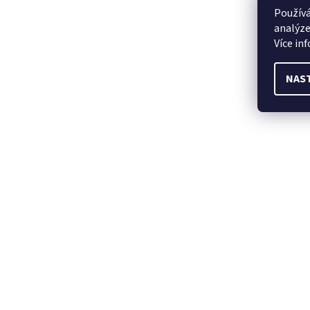
Používá
analýze
Více in
NAS