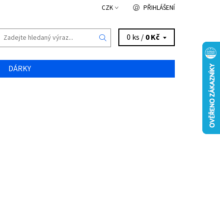
CZK
PŘIHLÁŠENÍ
0 ks /
0 Kč
DÁRKY