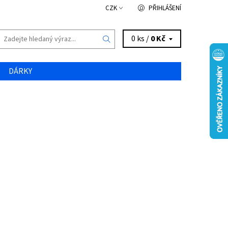
CZK
PŘIHLÁŠENÍ
0 ks /
0 Kč
DÁRKY