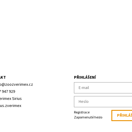
AKT
PŘIHLÁŠENÍ
o
@
zoozverimex.cz
7 947 929
erimex Sirius
ius.zverimex
Registrace
Zapomenuté heslo