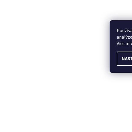
Používá
analýze
Více in
NAS