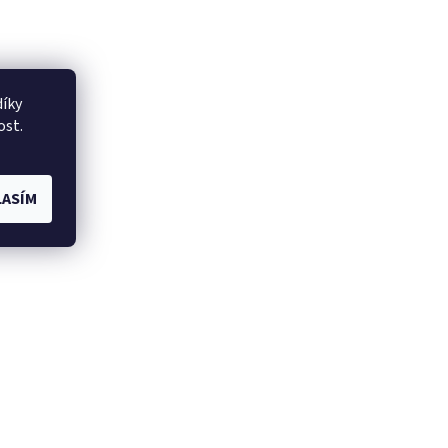
íky
ost.
ASÍM