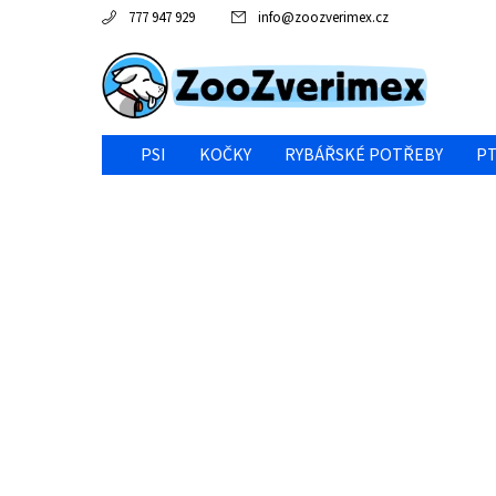
777 947 929
info
@
zoozverimex.cz
PSI
KOČKY
RYBÁŘSKÉ POTŘEBY
PT
NEJVÝHODNĚJŠÍ CENA/VÝPRODEJ
GABY RYBY