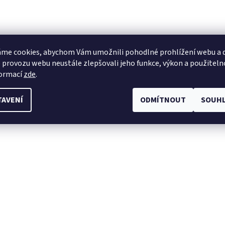
me cookies, abychom Vám umožnili pohodlné prohlížení webu a d
 provozu webu neustále zlepšovali jeho funkce, výkon a použiteln
formací
zde
.
TAVENÍ
ODMÍTNOUT
SOUHL