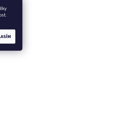
íky
ost.
ASÍM