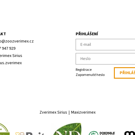
AKT
PŘIHLÁŠENÍ
o
@
zoozverimex.cz
7 947 929
erimex Sirius
ius.zverimex
Registrace
Zapomenuté heslo
Zverimex Sirius
|
Maxizverimex