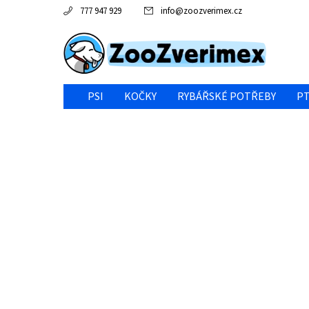
777 947 929
info
@
zoozverimex.cz
PSI
KOČKY
RYBÁŘSKÉ POTŘEBY
PT
NEJVÝHODNĚJŠÍ CENA/VÝPRODEJ
GABY RYBY