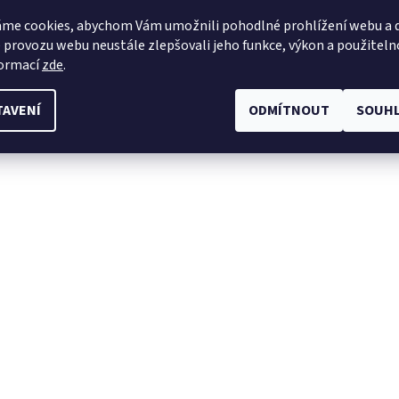
me cookies, abychom Vám umožnili pohodlné prohlížení webu a d
 provozu webu neustále zlepšovali jeho funkce, výkon a použiteln
formací
zde
.
TAVENÍ
ODMÍTNOUT
SOUHL