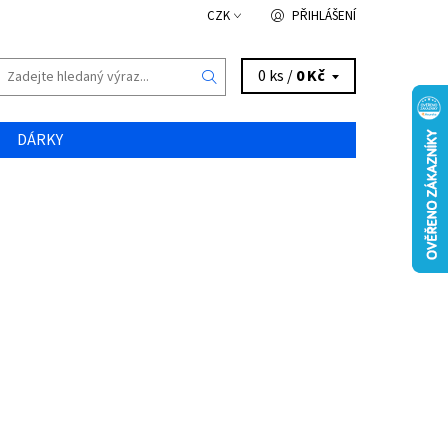
CZK
PŘIHLÁŠENÍ
0 ks /
0 Kč
DÁRKY