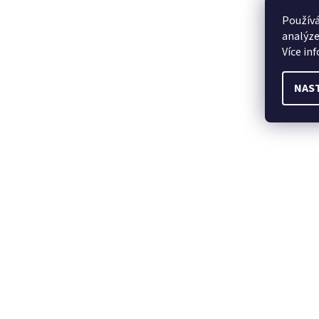
Používá
analýze
Více in
NAS