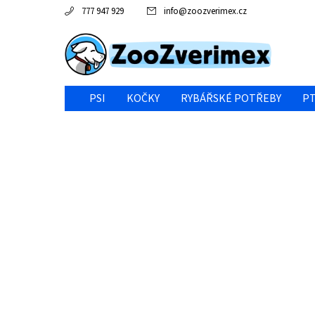
777 947 929
info
@
zoozverimex.cz
PSI
KOČKY
RYBÁŘSKÉ POTŘEBY
PT
NEJVÝHODNĚJŠÍ CENA/VÝPRODEJ
GABY RYBY