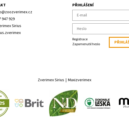
AKT
PŘIHLÁŠENÍ
o
@
zoozverimex.cz
7 947 929
erimex Sirius
ius.zverimex
Registrace
Zapomenuté heslo
Zverimex Sirius
|
Maxizverimex