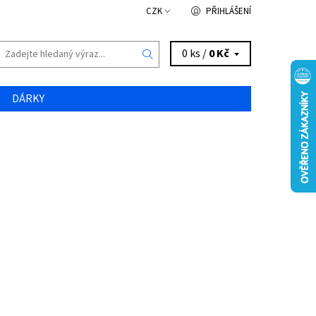
CZK
PŘIHLÁŠENÍ
0 ks /
0 Kč
DÁRKY