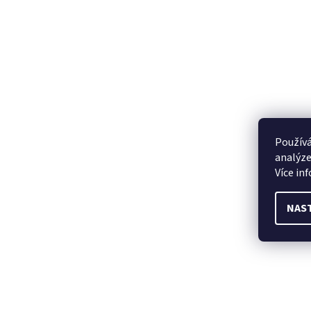
Používá
analýze
Více in
NAS