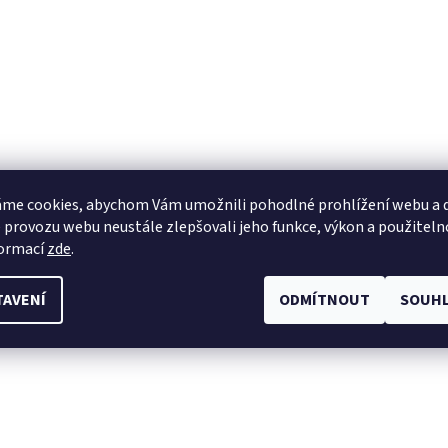
me cookies, abychom Vám umožnili pohodlné prohlížení webu a d
 provozu webu neustále zlepšovali jeho funkce, výkon a použiteln
formací
zde
.
TAVENÍ
ODMÍTNOUT
SOUHL