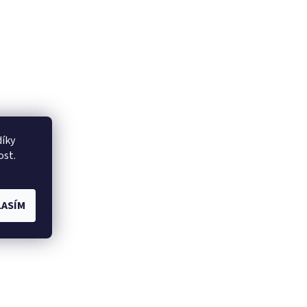
íky
ost.
ASÍM