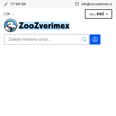
777 947 929
info
@
zoozverimex.cz
0 Kč
CZK
0 ks /