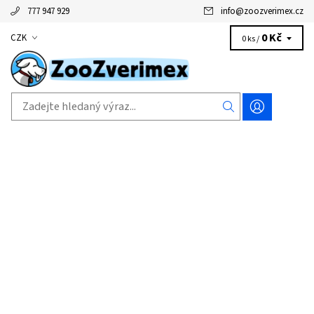
777 947 929
info
@
zoozverimex.cz
0 Kč
CZK
0 ks /