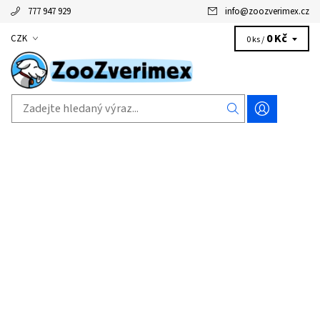
777 947 929
info
@
zoozverimex.cz
0 Kč
CZK
0 ks /