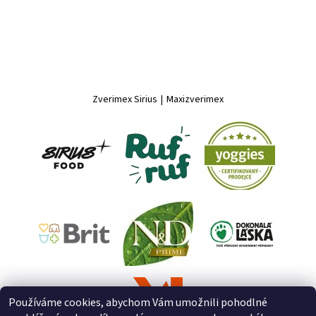
Zverimex Sirius
|
Maxizverimex
Používáme cookies, abychom Vám umožnili pohodlné