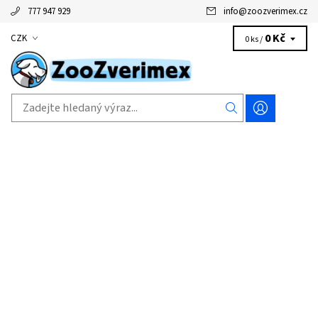
777 947 929
info
@
zoozverimex.cz
0 Kč
CZK
0 ks /