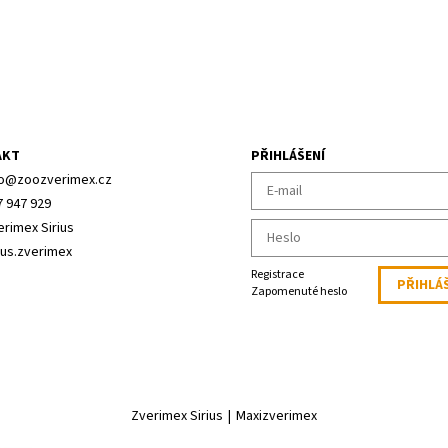
AKT
PŘIHLÁŠENÍ
o
@
zoozverimex.cz
7 947 929
erimex Sirius
ius.zverimex
Registrace
Zapomenuté heslo
Zverimex Sirius
|
Maxizverimex