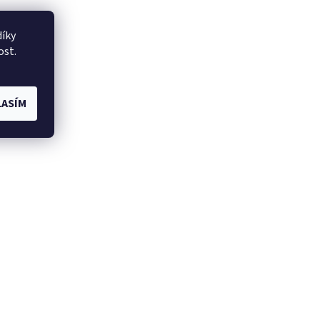
íky
ost.
ASÍM