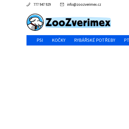
777 947 929
info
@
zoozverimex.cz
PSI
KOČKY
RYBÁŘSKÉ POTŘEBY
PT
NEJVÝHODNĚJŠÍ CENA/VÝPRODEJ
GABY RYBY