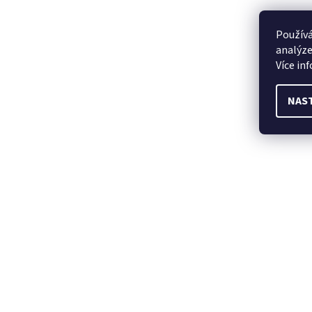
Používá
analýze
Více in
NAS