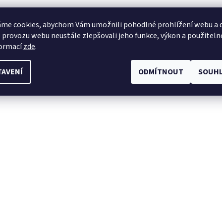
me cookies, abychom Vám umožnili pohodlné prohlížení webu a d
 provozu webu neustále zlepšovali jeho funkce, výkon a použiteln
formací
zde
.
TAVENÍ
ODMÍTNOUT
SOUHL