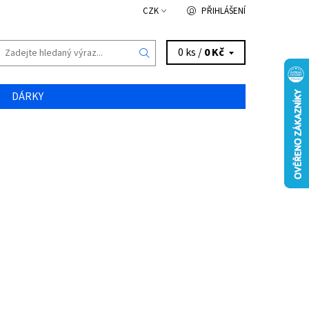
CZK
PŘIHLÁŠENÍ
0 ks /
0 Kč
DÁRKY