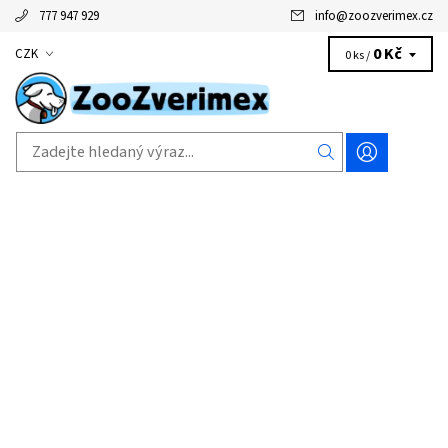
777 947 929
info
@
zoozverimex.cz
0 Kč
CZK
0 ks /