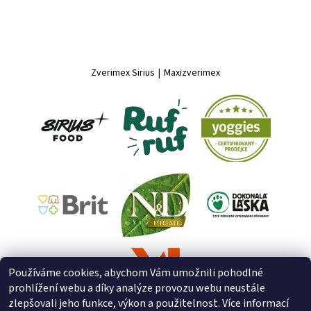
Zverimex Sirius
|
Maxizverimex
Používáme cookies, abychom Vám umožnili pohodlné
prohlížení webu a díky analýze provozu webu neustále
zlepšovali jeho funkce, výkon a použitelnost. Více informací