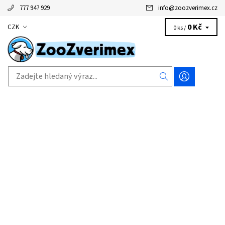
777 947 929
info
@
zoozverimex.cz
0 Kč
CZK
0 ks /