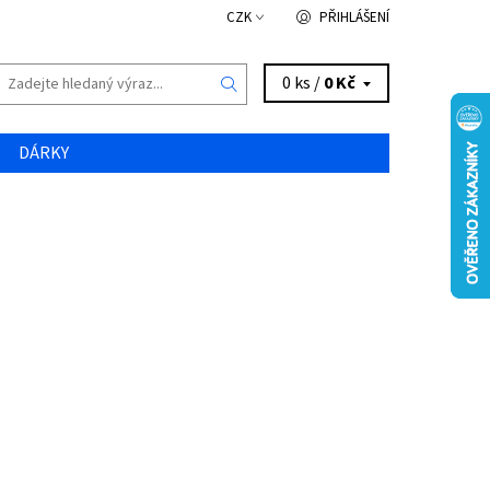
CZK
PŘIHLÁŠENÍ
0 ks /
0 Kč
DÁRKY