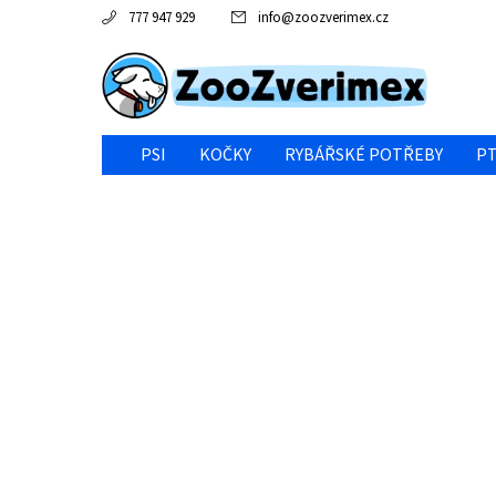
777 947 929
info
@
zoozverimex.cz
PSI
KOČKY
RYBÁŘSKÉ POTŘEBY
PT
NEJVÝHODNĚJŠÍ CENA/VÝPRODEJ
GABY RYBY