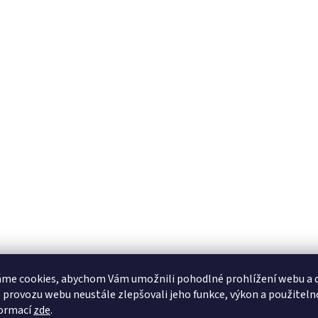
me cookies, abychom Vám umožnili pohodlné prohlížení webu a d
 provozu webu neustále zlepšovali jeho funkce, výkon a použiteln
formací
zde
.