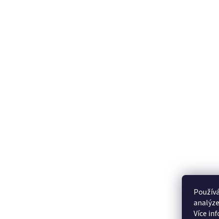
Používá
analýze
Více in