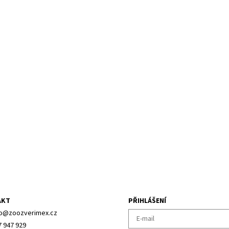
AKT
PŘIHLÁŠENÍ
o
@
zoozverimex.cz
7 947 929