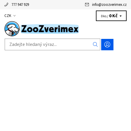
777 947 929
info
@
zoozverimex.cz
0 Kč
CZK
0 ks /