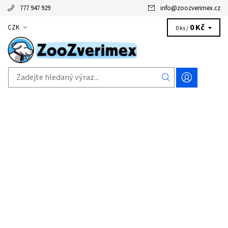
777 947 929
info
@
zoozverimex.cz
0 Kč
CZK
0 ks /