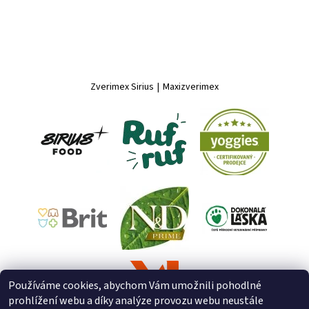
Zverimex Sirius
|
Maxizverimex
Používáme cookies, abychom Vám umožnili pohodlné
prohlížení webu a díky analýze provozu webu neustále