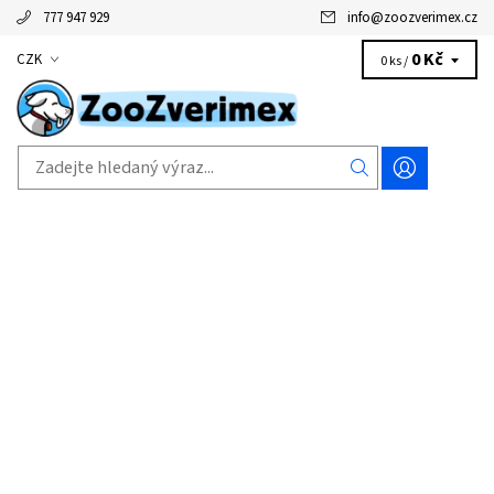
777 947 929
info
@
zoozverimex.cz
0 Kč
CZK
0 ks /