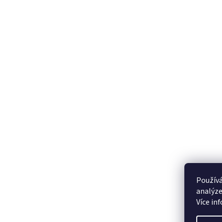
Používá
analýze
Více in