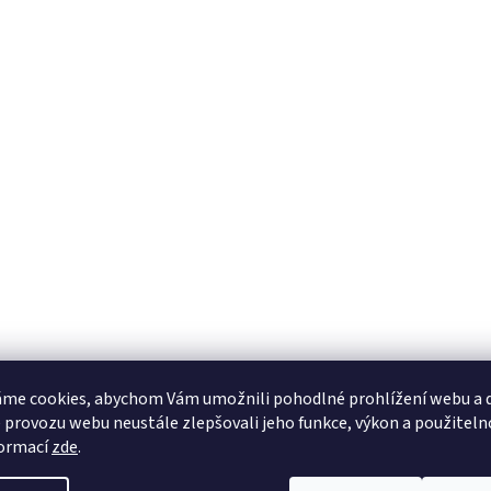
me cookies, abychom Vám umožnili pohodlné prohlížení webu a d
 provozu webu neustále zlepšovali jeho funkce, výkon a použiteln
formací
zde
.