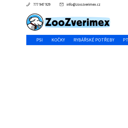
777 947 929
info
@
zoozverimex.cz
PSI
KOČKY
RYBÁŘSKÉ POTŘEBY
PT
NEJVÝHODNĚJŠÍ CENA/VÝPRODEJ
GABY RYBY