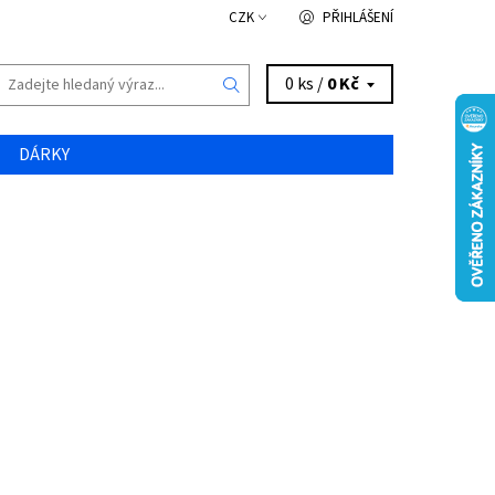
CZK
PŘIHLÁŠENÍ
0 ks /
0 Kč
DÁRKY