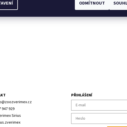
TAVENÍ
ODMÍTNOUT
SOUHL
AKT
PŘIHLÁŠENÍ
o
@
zoozverimex.cz
7 947 929
erimex Sirius
ius.zverimex