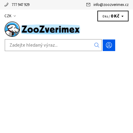
777 947 929
info
@
zoozverimex.cz
0 Kč
CZK
0 ks /