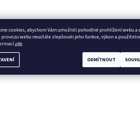
me cookies, abychom Vám umožnili pohodlné prohlížení webu a d
 provozu webu neustále zlepšovali jeho funkce, výkon a použiteln
formací
zde
.
TAVENÍ
ODMÍTNOUT
SOUHL