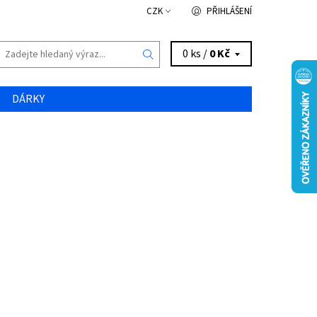
CZK
PŘIHLÁŠENÍ
0 ks /
0 Kč
DÁRKY