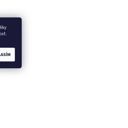
íky
ost.
ASÍM