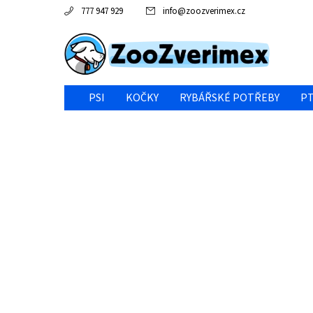
777 947 929
info
@
zoozverimex.cz
PSI
KOČKY
RYBÁŘSKÉ POTŘEBY
PT
NEJVÝHODNĚJŠÍ CENA/VÝPRODEJ
GABY RYBY