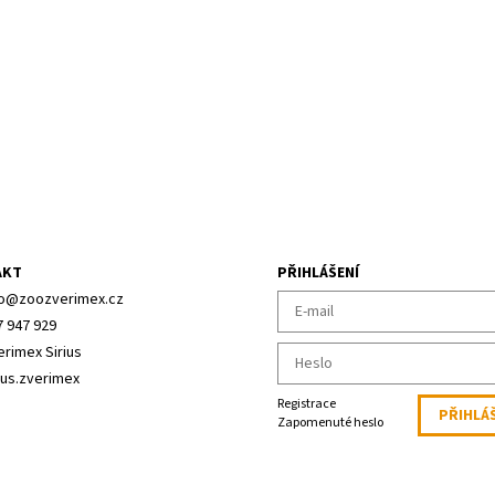
AKT
PŘIHLÁŠENÍ
o
@
zoozverimex.cz
7 947 929
erimex Sirius
ius.zverimex
Registrace
Zapomenuté heslo