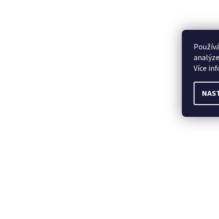
Používá
analýze
Více in
NAS