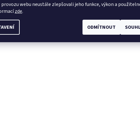
 provozu webu neustále zlepšovali jeho funkce, výkon a použiteln
formací
zde
.
TAVENÍ
ODMÍTNOUT
SOUHL