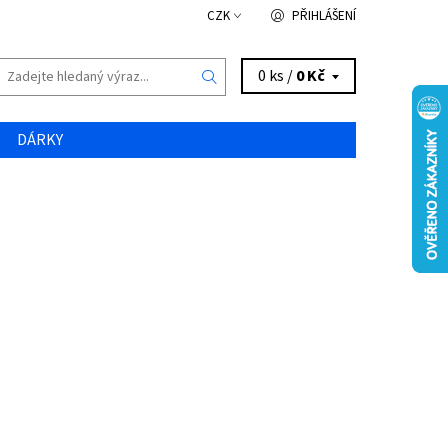
CZK
PŘIHLÁŠENÍ
0 ks /
0 Kč
DÁRKY