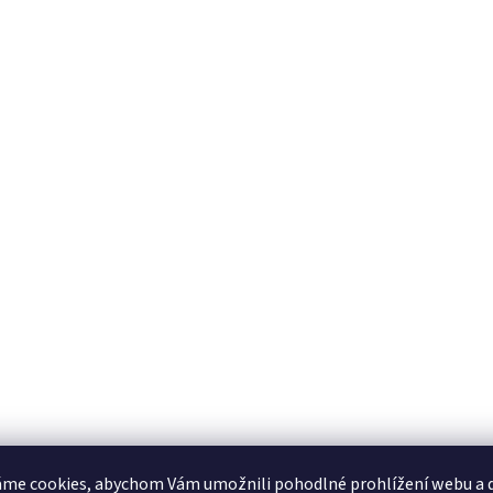
me cookies, abychom Vám umožnili pohodlné prohlížení webu a d