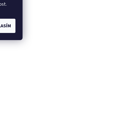
ost.
ASÍM