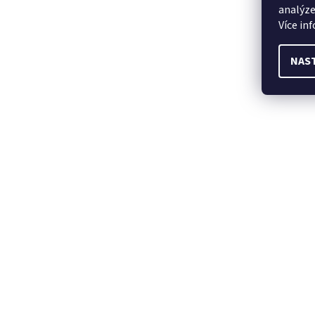
analýze
Více in
NAS