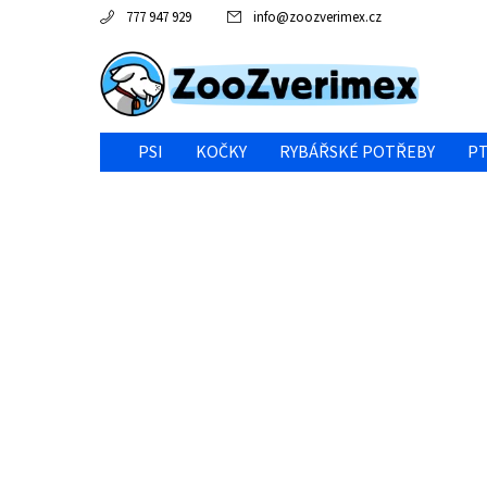
777 947 929
info
@
zoozverimex.cz
PSI
KOČKY
RYBÁŘSKÉ POTŘEBY
PT
NEJVÝHODNĚJŠÍ CENA/VÝPRODEJ
GABY RYBY