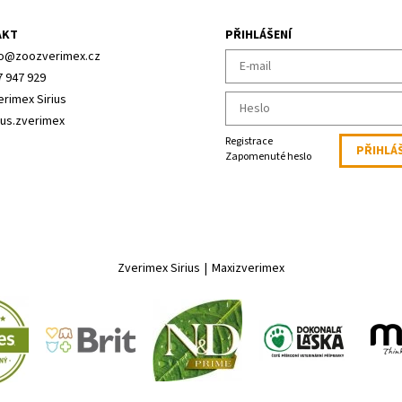
AKT
PŘIHLÁŠENÍ
o
@
zoozverimex.cz
7 947 929
erimex Sirius
ius.zverimex
Registrace
Zapomenuté heslo
Zverimex Sirius
|
Maxizverimex