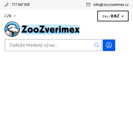
777 947 929
info
@
zoozverimex.cz
0 Kč
CZK
0 ks /