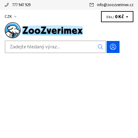
777 947 929
info
@
zoozverimex.cz
0 Kč
CZK
0 ks /