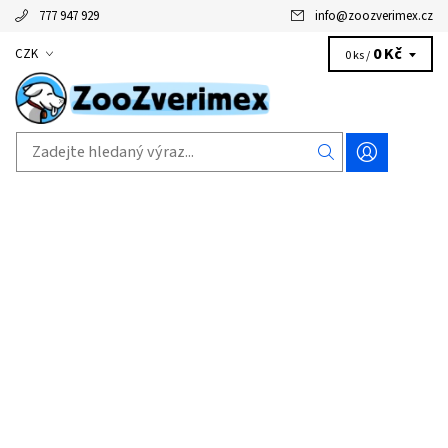
777 947 929
info
@
zoozverimex.cz
0 Kč
CZK
0 ks /