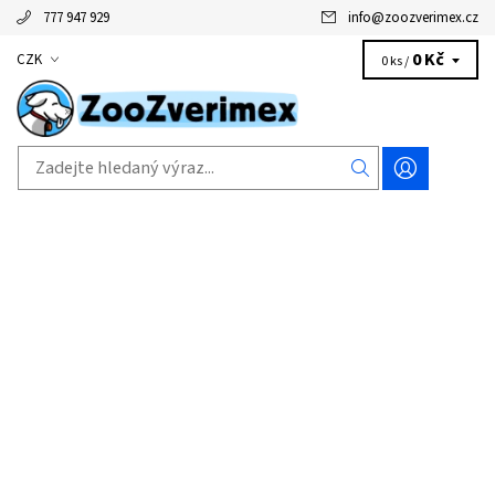
777 947 929
info
@
zoozverimex.cz
0 Kč
CZK
0 ks /