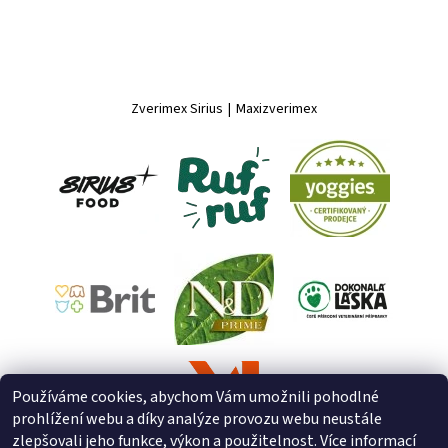
Zverimex Sirius
|
Maxizverimex
Používáme cookies, abychom Vám umožnili pohodlné
prohlížení webu a díky analýze provozu webu neustále
zlepšovali jeho funkce, výkon a použitelnost. Více informací