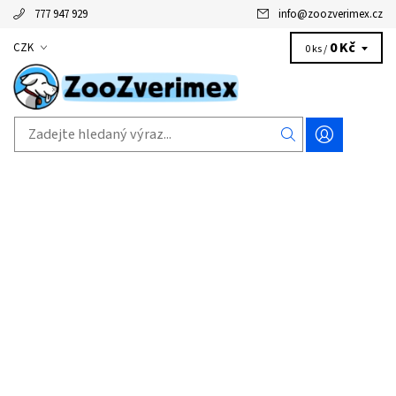
777 947 929
info
@
zoozverimex.cz
0 Kč
CZK
0 ks /