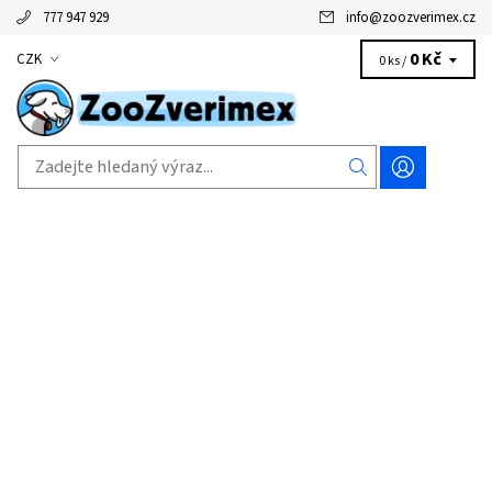
777 947 929
info
@
zoozverimex.cz
0 Kč
CZK
0 ks /